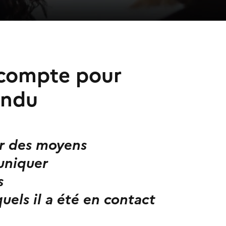
n compte pour
endu
er des moyens
uniquer
s
quels il a été en contact