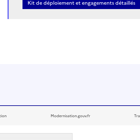
Kit de déploiement et engagements détaillés
tion
Modernisation.gouv.fr
Tra