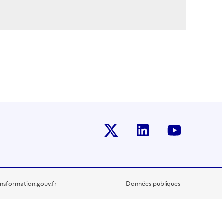
Twitter-x
Linkedin
Youtub
nsformation.gouv.fr
Données publiques