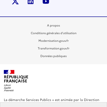
Twitter-x
Linkedin
Youtube
A propos
Conditions générales d’utilisation
Modernisation.gouv.fr
Transformation.gouv.fr
Données publiques
RÉPUBLIQUE
FRANÇAISE
La démarche Services Publics + est animée par la Direction
interministérielle de la Transformation publique (DITP).