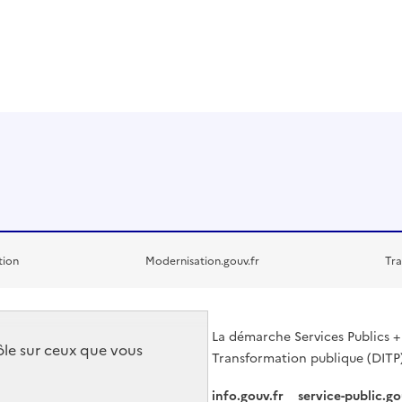
tion
Modernisation.gouv.fr
Tra
La démarche Services Publics + 
rôle sur ceux que vous
Transformation publique (DITP)
info.gouv.fr
service-public.go