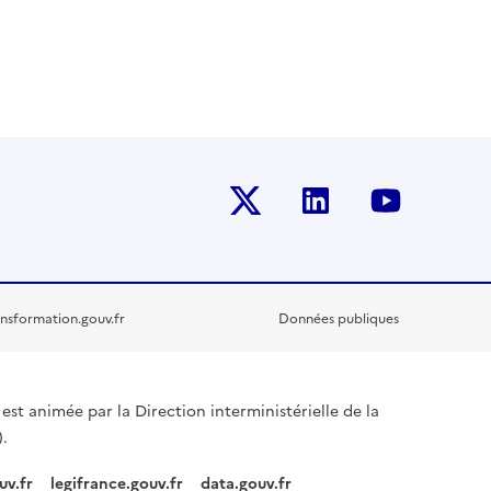
Twitter-x
Linkedin
Youtub
nsformation.gouv.fr
Données publiques
est animée par la Direction interministérielle de la
.
uv.fr
legifrance.gouv.fr
data.gouv.fr