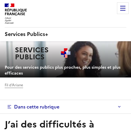
RÉPUBLIQUE
FRANÇAISE
Services Publics+
Navigation
SERVICES
principale
PUBLICS
+
Pour des services publics plus proches, plus simples et plus
efficaces
Fil d'Ariane
Dans cette rubrique
J’ai des difficultés à