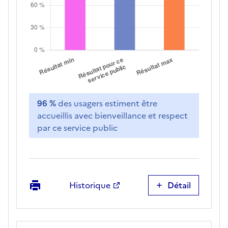
96 %
des usagers estiment être
accueillis avec bienveillance et respect
par ce service public
Imprimer
Historique
Détail
Accueil
bienveillant
et
respectueux