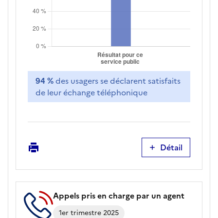
94 %
des usagers se déclarent satisfaits
de leur échange téléphonique
Imprimer
Détail
Satisfaction
liée
aux
échanges
Appels pris en charge par un agent
par
téléphone
1er trimestre 2025