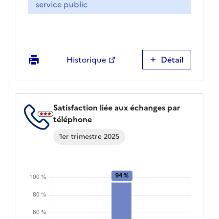
service public
Imprimer
Historique
Détail
Facilité
à
entrer
en
Satisfaction liée aux échanges par
contact
téléphone
avec
ce
1er trimestre 2025
service
public