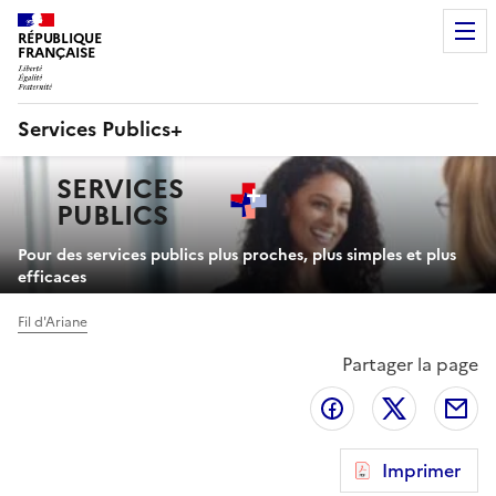
RÉPUBLIQUE
FRANÇAISE
Services Publics+
Navigation
SERVICES
principale
PUBLICS
+
Pour des services publics plus proches, plus simples et plus
efficaces
Fil d'Ariane
Partager la page
Partager sur Fa
Partager 
Pa
Imprimer