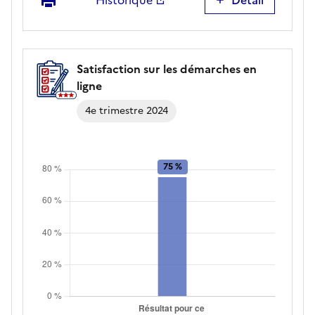
Historique
Détail
Satisfaction
sur
les
délais
Satisfaction sur les démarches en
de
ligne
traitement
4e trimestre 2024