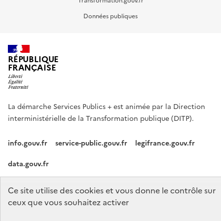
Transformation.gouv.fr
Données publiques
RÉPUBLIQUE
FRANÇAISE
La démarche Services Publics + est animée par la Direction
interministérielle de la Transformation publique (DITP).
info.gouv.fr
service-public.gouv.fr
legifrance.gouv.fr
data.gouv.fr
Footer
Ce site utilise des cookies et vous donne le contrôle sur
Plan du site
Accessibilité partiellement conforme
Mentions légales
menu
ceux que vous souhaitez activer
Données personnelles
Gestion des cookies