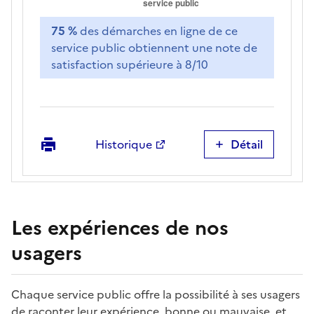
75 %
des démarches en ligne de ce
service public obtiennent une note de
satisfaction supérieure à 8/10
Imprimer
Historique
Détail
Satisfaction
sur
les
démarches
en
Les expériences de nos
ligne
usagers
Chaque service public offre la possibilité à ses usagers
de raconter leur expérience, bonne ou mauvaise, et