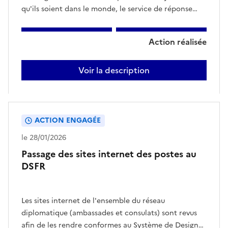
qu'ils soient dans le monde, le service de réponse
téléphonique centralisé France Consulaire. En
fonction du pays, cela peut être un numéro de
Action réalisée
téléphone, au prix d’un appel local, une page web
pour faire un appel via internet, une page web
Voir la description
d’inscription pour une demande de rappel, ou un
Déploiement
numéro en France (à coût international pour
du
l’usager).
Service
France
ACTION ENGAGÉE
Consulaire
le 28/01/2026
Passage des sites internet des postes au
DSFR
Les sites internet de l'ensemble du réseau
diplomatique (ambassades et consulats) sont revus
afin de les rendre conformes au Système de Design