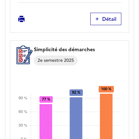
Imprimer
Détail
Appels
pris
en
charge
Simplicité des démarches
par
un
2e semestre 2025
agent