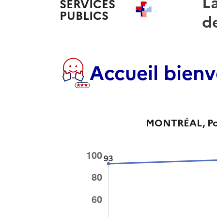
La
SERVICES
PUBLICS
+
de
Accueil bienv
MONTRÉAL
, P