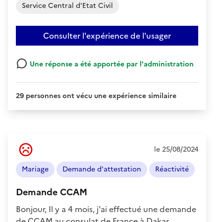
Service Central d'Etat Civil
Consulter l'expérience de l'usager
Une réponse a été apportée par l'administration
29 personnes ont vécu une expérience similaire
Ressenti
le 25/08/2024
de
l'usager
Mariage
Demande d'attestation
Réactivité
:
Négatif
Demande CCAM
Bonjour, Il y a 4 mois, j'ai effectué une demande
de CCAM au consulat de France à Dakar.