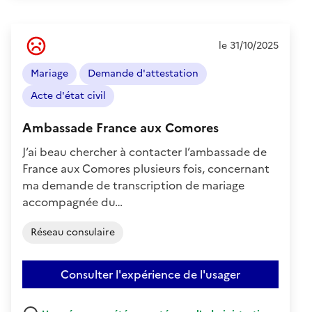
Ressenti
le 31/10/2025
de
l'usager
Mariage
Demande d'attestation
:
Négatif
Acte d'état civil
Ambassade France aux Comores
J’ai beau chercher à contacter l’ambassade de
France aux Comores plusieurs fois, concernant
ma demande de transcription de mariage
accompagnée du…
Réseau consulaire
Consulter l'expérience de l'usager