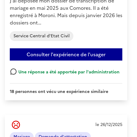
J'ai déposée mon dossier de transcription de
mariage en mai 2025 aux Comores. Il a été
enregistré à Moroni. Mais depuis janvier 2026 les
dossiers ont…
Service Central d'Etat Civil
Consulter l'expérience de l'usager
Une réponse a été apportée par l'administration
18 personnes ont vécu une expérience similaire
Ressenti
le 26/12/2025
de
l'usager
Mariage
Demande d'attestation