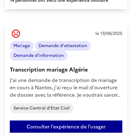
14 personnes ont vécu une expérience similaire
Ressenti
le 13/06/2025
de
l'usager
Mariage
Demande d'attestation
:
Négatif
Demande d'information
Transcription mariage Algérie
J'ai une demande de transcription de mariage
en cours à Nantes, j'ai reçu le mail d'ouverture
de dossier avec la référence. Je voudrais savoir…
Service Central d'Etat Civil
Consulter l'expérience de l'usager