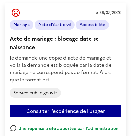
Ressenti
le 29/07/2026
de
l'usager
Mariage
Acte d'état civil
Accessibilité
:
Négatif
Acte de mariage : blocage date se
naissance
Je demande une copie d'acte de mariage et
voilà la demande est bloquée car la date de
mariage ne correspond pas au format. Alors
que le format est…
Service-public.gouv.fr
Consulter l'expérience de l'usager
Une réponse a été apportée par l'administration