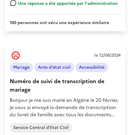
Une réponse a été apportée par l'administration
100 personnes ont vécu une expérience similaire
Ressenti
le 12/06/2024
de
l'usager
Mariage
Acte d'état civil
Accessibilité
:
Négatif
Numéro de suivi de transcription de
mariage
Bonjour je me suis marié en Algérie le 20 février,
je vous ai envoyé la demande de transcription
du livret de famille avec tous les documents…
Service Central d'Etat Civil