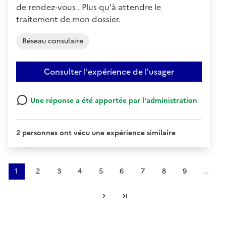
de rendez-vous . Plus qu'à attendre le
traitement de mon dossier.
Réseau consulaire
Consulter l'expérience de l'usager
Une réponse a été apportée par l'administration
2 personnes ont vécu une expérience similaire
1
2
3
4
5
6
7
8
9
…
Page
Page
Page
Page
Page
Page
Page
Page
Page
courante
Suivant