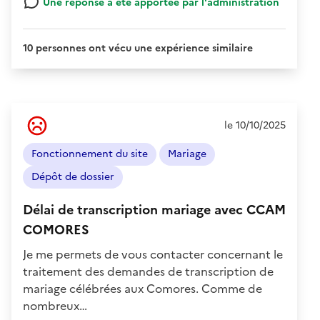
Une réponse a été apportée par l'administration
10 personnes ont vécu une expérience similaire
Ressenti
le 10/10/2025
de
l'usager
Fonctionnement du site
Mariage
:
Négatif
Dépôt de dossier
Délai de transcription mariage avec CCAM
COMORES
Je me permets de vous contacter concernant le
traitement des demandes de transcription de
mariage célébrées aux Comores. Comme de
nombreux…