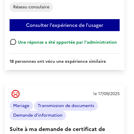
Réseau consulaire
Consulter l'expérience de l'usager
Une réponse a été apportée par l'administration
18 personnes ont vécu une expérience similaire
Ressenti
le 17/09/2025
de
l'usager
Mariage
Transmission de documents
:
Négatif
Demande d'information
Suite à ma demande de certificat de