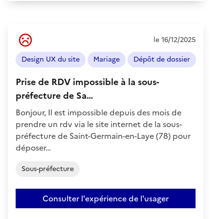
Ressenti
le 16/12/2025
de
l'usager
Design UX du site
Mariage
Dépôt de dossier
:
Négatif
Prise de RDV impossible à la sous-
préfecture de Sa…
Bonjour, Il est impossible depuis des mois de
prendre un rdv via le site internet de la sous-
préfecture de Saint-Germain-en-Laye (78) pour
déposer…
Sous-préfecture
Consulter l'expérience de l'usager