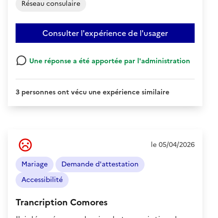
Réseau consulaire
Consulter l'expérience de l'usager
Une réponse a été apportée par l'administration
3 personnes ont vécu une expérience similaire
Ressenti
le 05/04/2026
de
l'usager
Mariage
Demande d'attestation
:
Négatif
Accessibilité
Trancription Comores