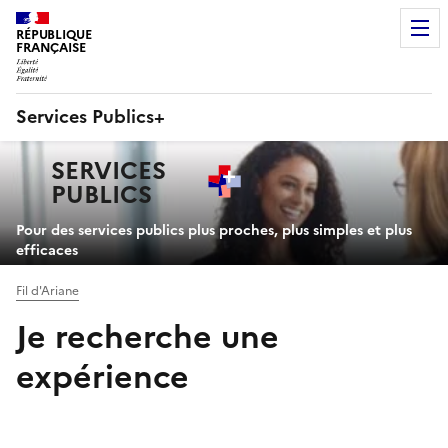
RÉPUBLIQUE
FRANÇAISE
Services Publics+
Navigation
SERVICES
principale
PUBLICS
+
Pour des services publics plus proches, plus simples et plus
efficaces
Fil d'Ariane
Je recherche une
expérience