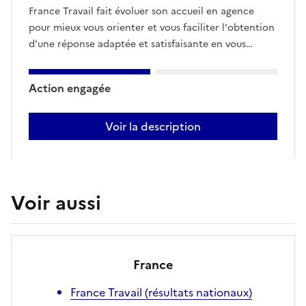
France Travail fait évoluer son accueil en agence
pour mieux vous orienter et vous faciliter l'obtention
d'une réponse adaptée et satisfaisante en vous
assurant :- L'identification systématique des agents
par le port d'un badge.- L'orientation vers la
Action engagée
personne la plus compétente pour toute demande.-
La confirmation de l'information donnée par la
Voir la description
remise d'un document (de préférence par voie
Mieux
digitale)
vous
orienter
et
Voir aussi
faciliter
l'obtention
d'une
réponse
France
adaptée
France Travail (résultats nationaux)