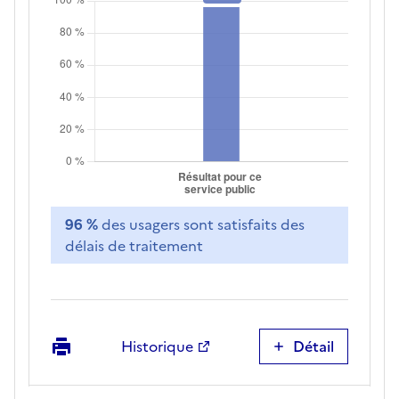
96 %
des usagers sont satisfaits des
délais de traitement
Imprimer
Historique
Détail
Satisfaction
sur