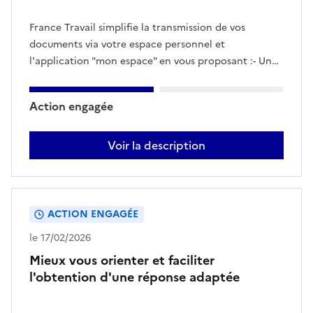
France Travail simplifie la transmission de vos
documents via votre espace personnel et
l'application "mon espace" en vous proposant :- Un
traitement accéléré des vos documents à partir du
service simple et complet "transmettre un
Action engagée
document".- La possibilité de joindre votre conseiller
par écrit de manière simple et sécurisée à partir du
Voir la description
service "écrire à mon conseiller".
Accélérer
le
traitement
des
ACTION ENGAGÉE
documents
que
le 17/02/2026
vous
Mieux vous orienter et faciliter
nous
l'obtention d'une réponse adaptée
transmettez