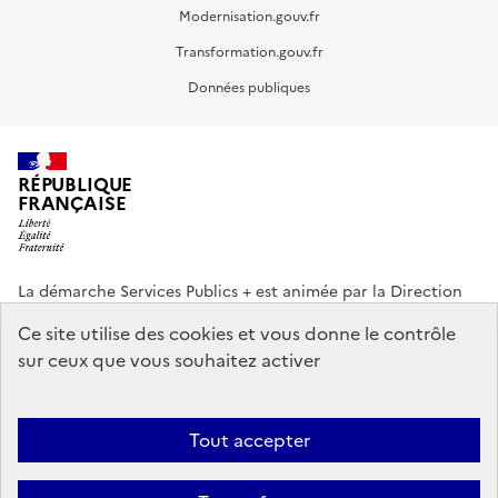
Modernisation.gouv.fr
Transformation.gouv.fr
Données publiques
RÉPUBLIQUE
FRANÇAISE
La démarche Services Publics + est animée par la Direction
interministérielle de la Transformation publique (DITP).
Ce site utilise des cookies et vous donne le contrôle
sur ceux que vous souhaitez activer
info.gouv.fr
service-public.gouv.fr
legifrance.gouv.fr
data.gouv.fr
Tout accepter
Footer
Plan du site
Accessibilité partiellement conforme
Mentions légales