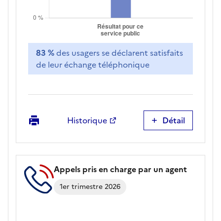
83 %
des usagers se déclarent satisfaits
de leur échange téléphonique
Imprimer
Historique
Détail
Satisfaction
liée
aux
échanges
Appels pris en charge par un agent
par
téléphone
1er trimestre 2026