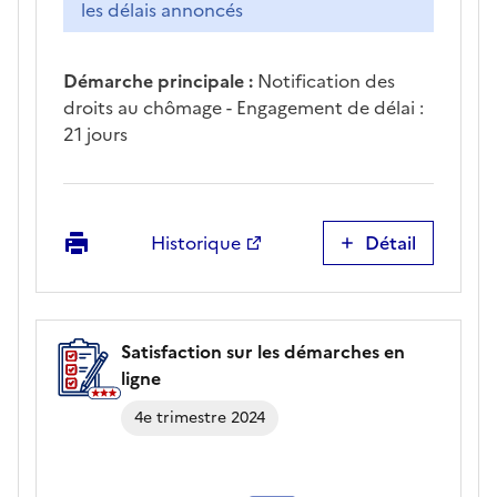
les délais annoncés
Démarche principale :
Notification des
droits au chômage - Engagement de délai :
21 jours
Imprimer
Historique
Détail
Respect
du
délai
de
Satisfaction sur les démarches en
traitement
ligne
(démarche
principale)
4e trimestre 2024