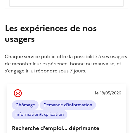
sur
les
démarches
en
Les expériences de nos
ligne
usagers
Chaque service public offre la possibilité à ses usagers
de raconter leur expérience, bonne ou mauvaise, et
s'engage à lui répondre sous 7 jours.
Ressenti
le 18/05/2026
de
l'usager
Chômage
Demande d'information
:
Négatif
Information/Explication
Recherche d'emploi... déprimante