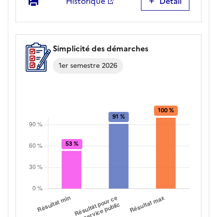
Imprimer
Historique
Détail
Appels
pris
en
charge
Simplicité des démarches
par
un
1er semestre 2026
agent