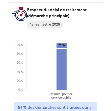
les
délais
Respect du délai de traitement
de
(démarche principale)
traitement
1er semestre 2026
91 %
des démarches sont traitées dans