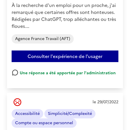
À la recherche d'un emploi pour un proche, j'ai
remarqué que certaines offres sont honteuses.
Rédigées par ChatGPT, trop alléchantes ou très
floues.…
Agence France Travail (AFT)
Consulter l'expérience de l'usager
Une réponse a été apportée par l'administration
Ressenti
le 29/07/2022
de
l'usager
Accessibilité
Simplicité/Complexité
:
Négatif
Compte ou espace personnel