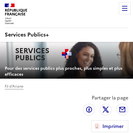
RÉPUBLIQUE
FRANÇAISE
Services Publics+
Navigation
SERVICES
principale
PUBLICS
+
Pour des services publics plus proches, plus simples et plus
efficaces
Fil d'Ariane
Partager la page
Partager sur Fa
Partager 
Pa
Imprimer