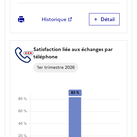
Imprimer
Historique
Détail
Facilité
à
entrer
en
Satisfaction liée aux échanges par
contact
téléphone
avec
ce
1er trimestre 2026
service
public