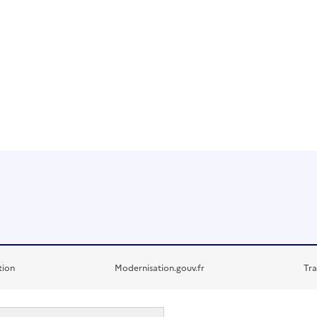
tion
Modernisation.gouv.fr
Tra