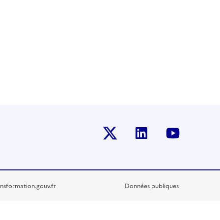
Twitter-x
Linkedin
Youtub
nsformation.gouv.fr
Données publiques