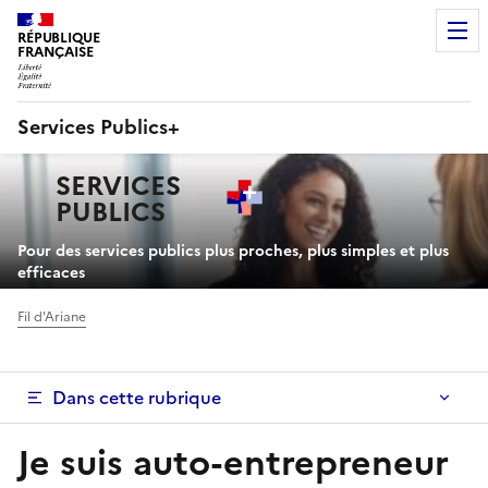
RÉPUBLIQUE
FRANÇAISE
Services Publics+
Navigation
SERVICES
principale
PUBLICS
+
Pour des services publics plus proches, plus simples et plus
efficaces
Fil d'Ariane
Dans cette rubrique
Je suis auto-entrepreneur