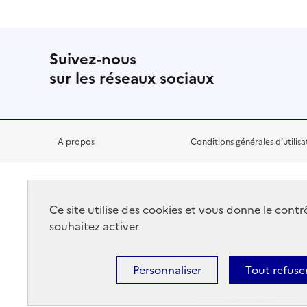
Suivez-nous
sur les réseaux sociaux
A propos
Conditions générales d’utilisa
RÉPUBLIQUE
Ce site utilise des cookies et vous donne le cont
FRANÇAISE
souhaitez activer
Personnaliser
Tout refuse
Footer
Plan du site
Accessibilité partiellement conforme
Menti