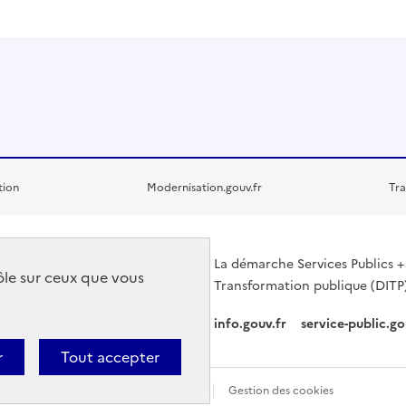
tion
Modernisation.gouv.fr
Tra
La démarche Services Publics + 
rôle sur ceux que vous
Transformation publique (DITP)
info.gouv.fr
service-public.go
r
Tout accepter
ons légales
Données personnelles
Gestion des cookies