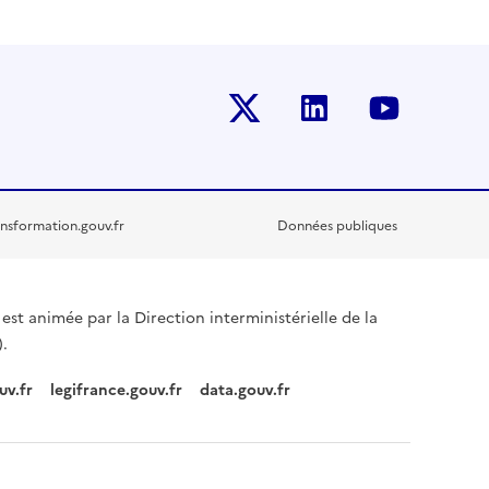
Twitter-x
Linkedin
Youtub
nsformation.gouv.fr
Données publiques
est animée par la Direction interministérielle de la
.
uv.fr
legifrance.gouv.fr
data.gouv.fr