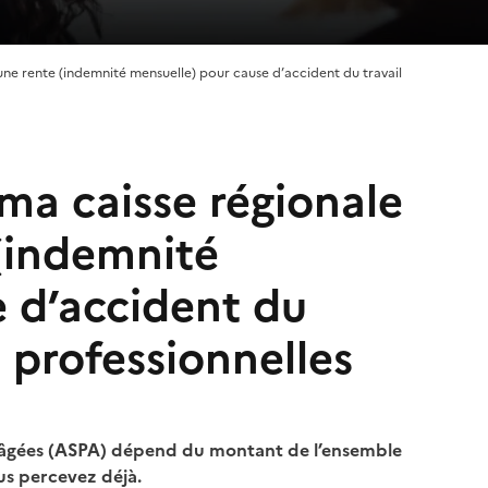
 une rente (indemnité mensuelle) pour cause d’accident du travail
 ma caisse régionale
 (indemnité
 d’accident du
 professionnelles
es âgées (ASPA) dépend du montant de l’ensemble
us percevez déjà.