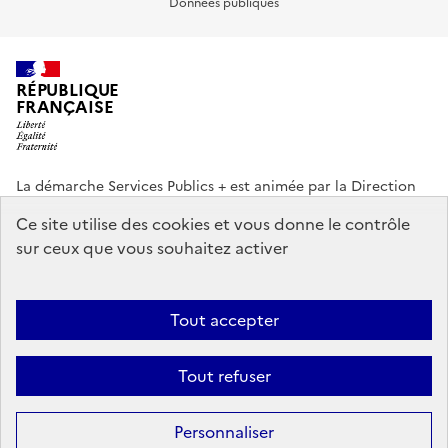
Données publiques
RÉPUBLIQUE
FRANÇAISE
La démarche Services Publics + est animée par la Direction
interministérielle de la Transformation publique (DITP).
Ce site utilise des cookies et vous donne le contrôle
sur ceux que vous souhaitez activer
info.gouv.fr
service-public.gouv.fr
legifrance.gouv.fr
data.gouv.fr
Tout accepter
Footer
Plan du site
Accessibilité partiellement conforme
Mentions légales
Tout refuser
menu
Données personnelles
Gestion des cookies
Personnaliser
Sauf mention contraire, tous les textes de ce site sont sous
licence