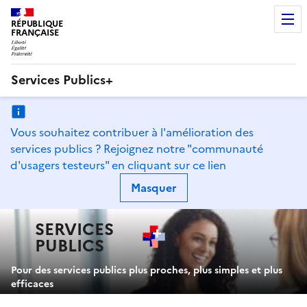
RÉPUBLIQUE
FRANÇAISE
Services Publics+
Navigation
principale
Vous souhaitez contribuer à l'amélioration des
services publics ? Rejoignez notre "communauté
d'usagers testeurs" en
cliquant sur ce lien
Masquer
SERVICES
PUBLICS
+
Pour des services publics plus proches, plus simples et plus
efficaces