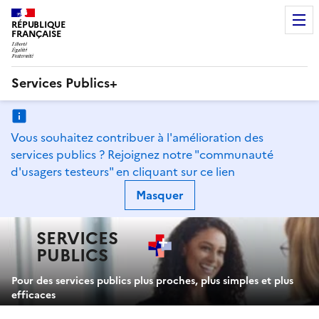
RÉPUBLIQUE
FRANÇAISE
Services Publics+
Navigation
principale
Vous souhaitez contribuer à l'amélioration des
services publics ? Rejoignez notre "communauté
d'usagers testeurs" en
cliquant sur ce lien
Masquer
SERVICES
PUBLICS
+
Pour des services publics plus proches, plus simples et plus
efficaces