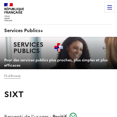
RÉPUBLIQUE
FRANÇAISE
Services Publics+
Navigation
SERVICES
principale
PUBLICS
+
Pour des services publics plus proches, plus simples et plus
efficaces
Fil d'Ariane
SIXT
Ressenti de l'usager :
Positif