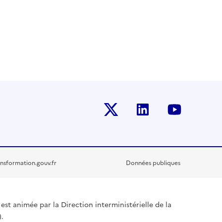
Twitter-x
Linkedin
Youtub
nsformation.gouv.fr
Données publiques
est animée par la Direction interministérielle de la
.