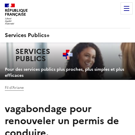
RÉPUBLIQUE
FRANÇAISE
Services Publics+
Navigation
SERVICES
principale
PUBLICS
+
Pour des services publics plus proches, plus simples et plus
efficaces
Fil d'Ariane
vagabondage pour
renouveler un permis de
conduire.