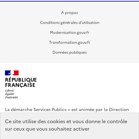
A propos
Conditions générales d’utilisation
Modernisation.gouv.fr
Transformation.gouv.fr
Données publiques
RÉPUBLIQUE
FRANÇAISE
La démarche Services Publics + est animée par la Direction
interministérielle de la Transformation publique (DITP).
Ce site utilise des cookies et vous donne le contrôle
sur ceux que vous souhaitez activer
info.gouv.fr
service-public.gouv.fr
legifrance.gouv.fr