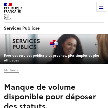
RÉPUBLIQUE
FRANÇAISE
Services Publics+
Navigation
SERVICES
principale
PUBLICS
+
Pour des services publics plus proches, plus simples et plus
efficaces
Fil d'Ariane
Manque de volume
disponible pour déposer
des statuts.