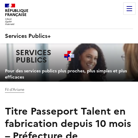
RÉPUBLIQUE
FRANÇAISE
Services Publics+
Navigation
SERVICES
principale
PUBLICS
+
Pour des services publics plus proches, plus simples et plus
efficaces
Fil d'Ariane
Titre Passeport Talent en
fabrication depuis 10 mois
– Préfecture de