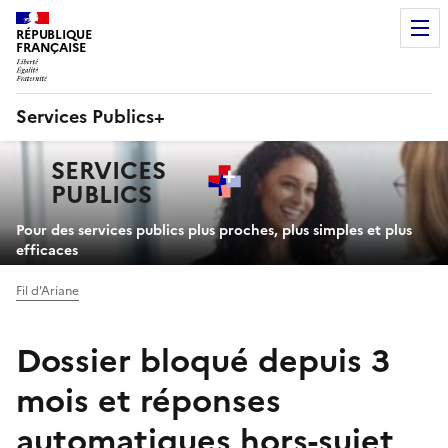
RÉPUBLIQUE
FRANÇAISE
Services Publics+
Navigation
SERVICES
principale
PUBLICS
+
Pour des services publics plus proches, plus simples et plus
efficaces
Fil d'Ariane
Dossier bloqué depuis 3
mois et réponses
automatiques hors-sujet