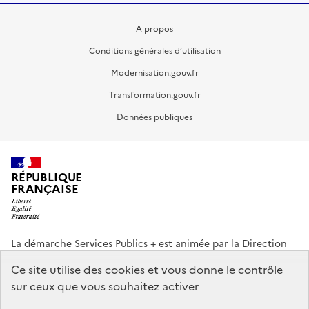
A propos
Conditions générales d’utilisation
Modernisation.gouv.fr
Transformation.gouv.fr
Données publiques
RÉPUBLIQUE
FRANÇAISE
La démarche Services Publics + est animée par la Direction
interministérielle de la Transformation publique (DITP).
Ce site utilise des cookies et vous donne le contrôle
sur ceux que vous souhaitez activer
info.gouv.fr
service-public.gouv.fr
legifrance.gouv.fr