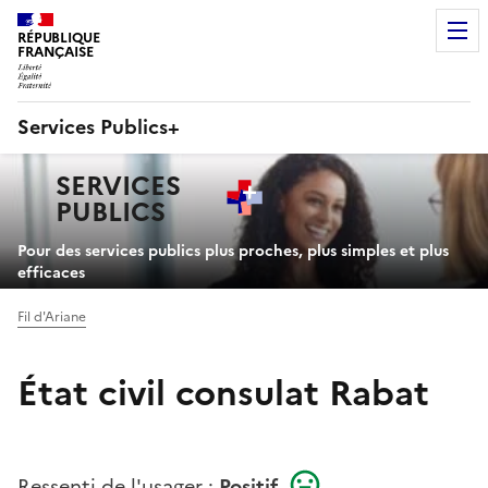
RÉPUBLIQUE
FRANÇAISE
Services Publics+
Navigation
SERVICES
principale
PUBLICS
+
Pour des services publics plus proches, plus simples et plus
efficaces
Fil d'Ariane
État civil consulat Rabat
Ressenti de l'usager :
Positif