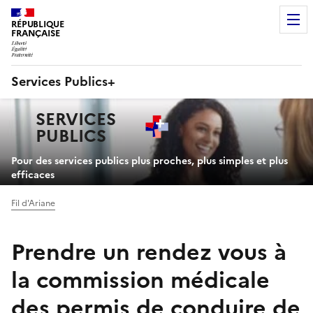
RÉPUBLIQUE
FRANÇAISE
Services Publics+
Navigation
SERVICES
principale
PUBLICS
+
Pour des services publics plus proches, plus simples et plus
efficaces
Fil d'Ariane
Prendre un rendez vous à
la commission médicale
des permis de conduire de