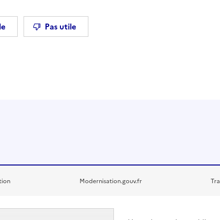
le
Pas utile
tion
Modernisation.gouv.fr
Tra