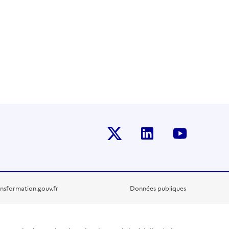
Twitter-x
Linkedin
Youtub
nsformation.gouv.fr
Données publiques