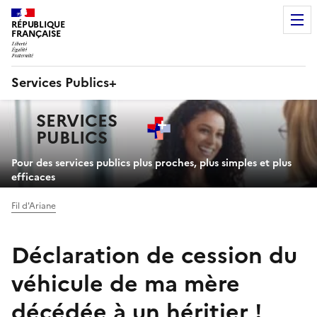
RÉPUBLIQUE
FRANÇAISE
Services Publics+
Navigation
SERVICES
principale
PUBLICS
+
Pour des services publics plus proches, plus simples et plus
efficaces
Fil d'Ariane
Déclaration de cession du
véhicule de ma mère
décédée à un héritier !