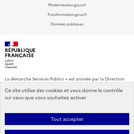
Modernisation.gouv.fr
Transformation.gouv.fr
Données publiques
RÉPUBLIQUE
FRANÇAISE
La démarche Services Publics + est animée par la Direction
interministérielle de la Transformation publique (DITP).
Ce site utilise des cookies et vous donne le contrôle
sur ceux que vous souhaitez activer
info.gouv.fr
service-public.gouv.fr
legifrance.gouv.fr
data.gouv.fr
Tout accepter
Footer
Plan du site
Accessibilité partiellement conforme
Mentions légales