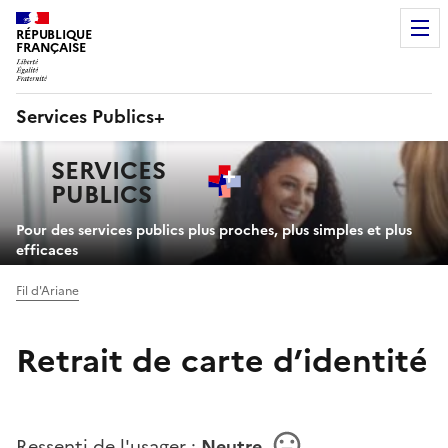
RÉPUBLIQUE
FRANÇAISE
Services Publics+
Navigation
SERVICES
principale
PUBLICS
+
Pour des services publics plus proches, plus simples et plus
efficaces
Fil d'Ariane
Retrait de carte d’identité
Ressenti de l'usager :
Neutre