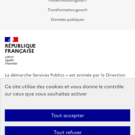
Modernisation.gouv.fr
Transformation.gouv.fr
Données publiques
RÉPUBLIQUE
FRANÇAISE
La démarche Services Publics + est animée par la Direction
interministérielle de la Transformation publique (DITP).
Ce site utilise des cookies et vous donne le contrôle
sur ceux que vous souhaitez activer
info.gouv.fr
service-public.gouv.fr
legifrance.gouv.fr
data.gouv.fr
Tout accepter
Footer
Plan du site
Accessibilité partiellement conforme
Mentions légales
menu
Tout refuser