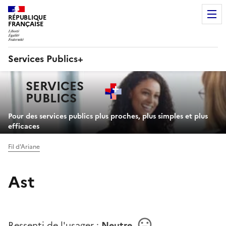
RÉPUBLIQUE
FRANÇAISE
Services Publics+
Navigation
SERVICES
principale
PUBLICS
+
Pour des services publics plus proches, plus simples et plus
efficaces
Fil d'Ariane
Ast
Ressenti de l'usager :
Neutre