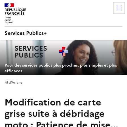
RÉPUBLIQUE
FRANÇAISE
Services Publics+
Navigation
SERVICES
principale
PUBLICS
+
Pour des services publics plus proches, plus simples et plus
efficaces
Fil d'Ariane
Modification de carte
grise suite à débridage
moto : Patience de mise...