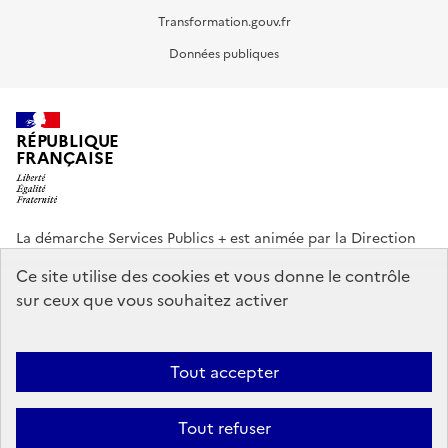
Transformation.gouv.fr
Données publiques
RÉPUBLIQUE
FRANÇAISE
La démarche Services Publics + est animée par la Direction
interministérielle de la Transformation publique (DITP).
Ce site utilise des cookies et vous donne le contrôle
sur ceux que vous souhaitez activer
info.gouv.fr
service-public.gouv.fr
legifrance.gouv.fr
data.gouv.fr
Tout accepter
Footer
Plan du site
Accessibilité partiellement conforme
Mentions légales
menu
Tout refuser
Données personnelles
Gestion des cookies