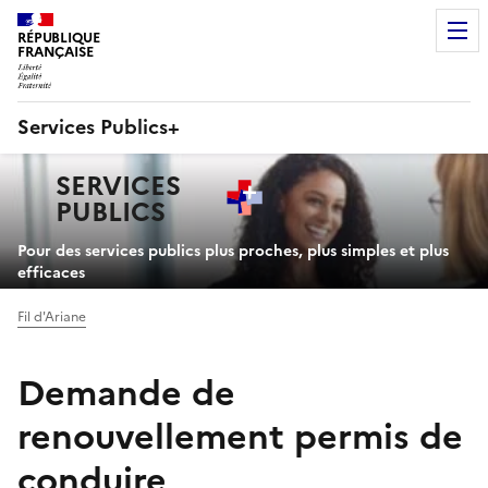
RÉPUBLIQUE
FRANÇAISE
Services Publics+
Navigation
SERVICES
principale
PUBLICS
+
Pour des services publics plus proches, plus simples et plus
efficaces
Fil d'Ariane
Demande de
renouvellement permis de
conduire