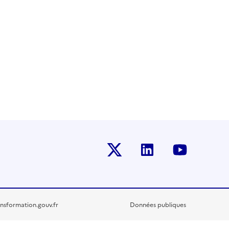
Twitter-x
Linkedin
Youtub
nsformation.gouv.fr
Données publiques