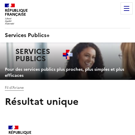
RÉPUBLIQUE
FRANÇAISE
Services Publics+
Navigation
SERVICES
principale
PUBLICS
+
Pour des services publics plus proches, plus simples et plus
efficaces
Fil d'Ariane
Résultat unique
RÉPUBLIQUE