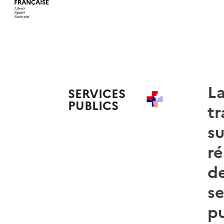
FRANÇAISE
L
SERVICES
PUBLICS
+
t
su
ré
d
se
pu