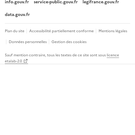
info.gouv.fr
service-public.gouv.fr
legifrance.gouv.fr
data.gouv.fr
Footer
Plan du site
Accessibilité partiellement conforme
Mentions légales
menu
Données personnelles
Gestion des cookies
Sauf mention contraire, tous les textes de ce site sont sous
licence
etalab-2.0
Panneau
de
gestion
des
cookies