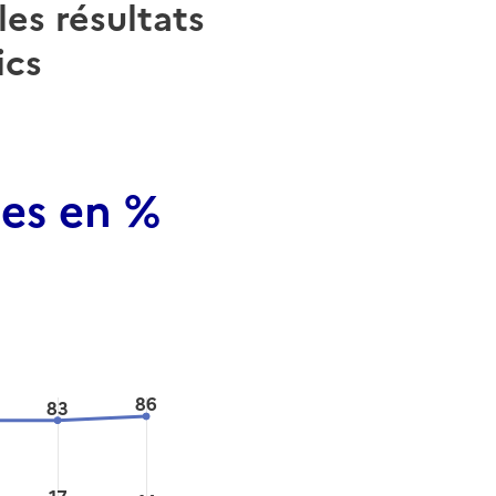
les résultats
ics
hes en %