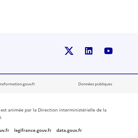
Twitter-x
Linkedin
Youtub
nsformation.gouv.fr
Données publiques
est animée par la Direction interministérielle de la
.
uv.fr
legifrance.gouv.fr
data.gouv.fr