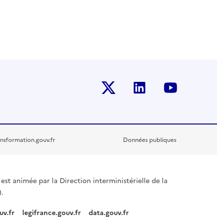
Twitter-x
Linkedin
Youtub
nsformation.gouv.fr
Données publiques
est animée par la Direction interministérielle de la
.
uv.fr
legifrance.gouv.fr
data.gouv.fr