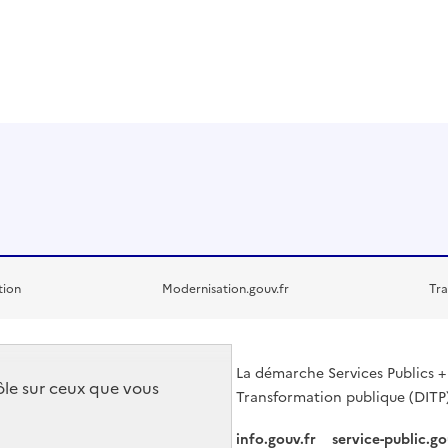
tion
Modernisation.gouv.fr
Tra
La démarche Services Publics + 
rôle sur ceux que vous
Transformation publique (DITP)
info.gouv.fr
service-public.go