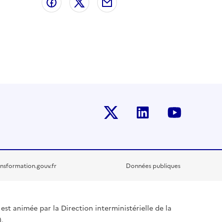
Partager sur Facebook
Partager sur X
Partager par email
Twitter-x
Linkedin
Youtub
nsformation.gouv.fr
Données publiques
est animée par la Direction interministérielle de la
.