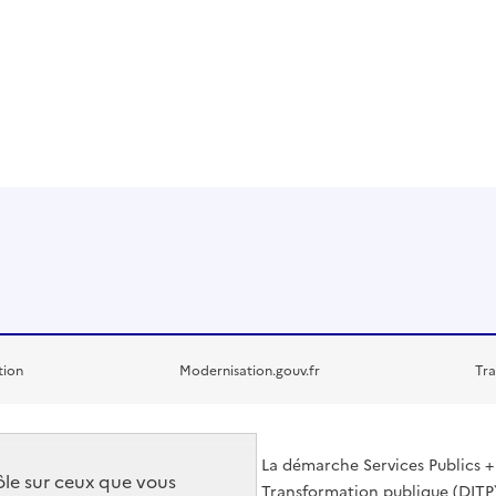
tion
Modernisation.gouv.fr
Tra
La démarche Services Publics + 
rôle sur ceux que vous
Transformation publique (DITP)