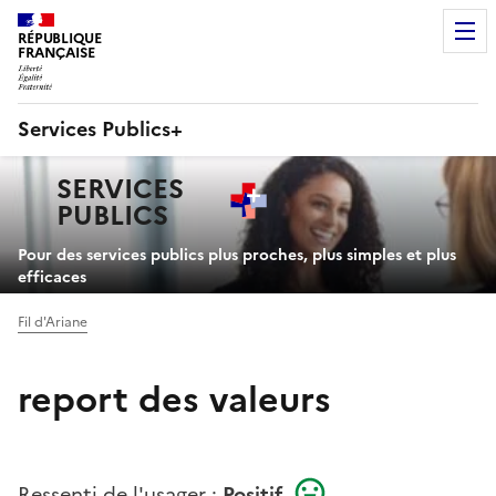
RÉPUBLIQUE
FRANÇAISE
Services Publics+
Navigation
SERVICES
principale
PUBLICS
+
Pour des services publics plus proches, plus simples et plus
efficaces
Fil d'Ariane
report des valeurs
Ressenti de l'usager :
Positif