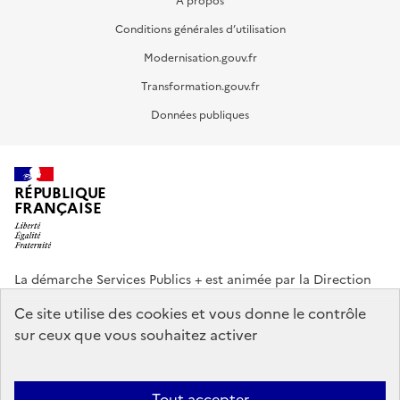
A propos
Conditions générales d’utilisation
Modernisation.gouv.fr
Transformation.gouv.fr
Données publiques
RÉPUBLIQUE
FRANÇAISE
La démarche Services Publics + est animée par la Direction
interministérielle de la Transformation publique (DITP).
Ce site utilise des cookies et vous donne le contrôle
sur ceux que vous souhaitez activer
info.gouv.fr
service-public.gouv.fr
legifrance.gouv.fr
data.gouv.fr
Tout accepter