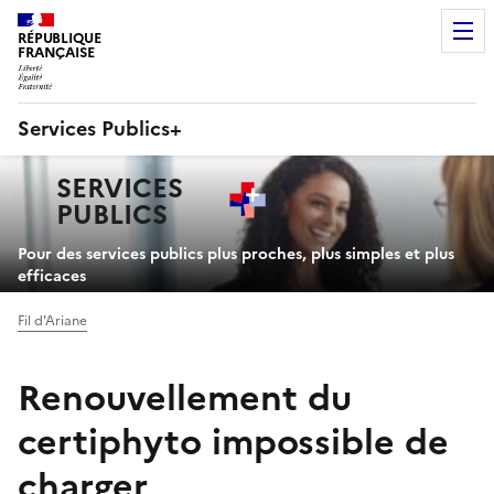
RÉPUBLIQUE
FRANÇAISE
Services Publics+
Navigation
SERVICES
principale
PUBLICS
+
Pour des services publics plus proches, plus simples et plus
efficaces
Fil d'Ariane
Renouvellement du
certiphyto impossible de
charger