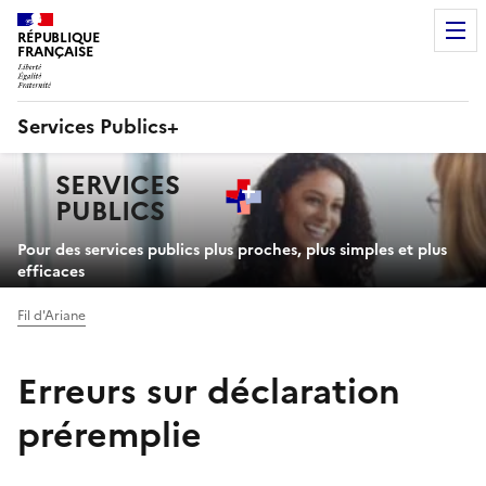
RÉPUBLIQUE
FRANÇAISE
Services Publics+
Navigation
SERVICES
principale
PUBLICS
+
Pour des services publics plus proches, plus simples et plus
efficaces
Fil d'Ariane
Erreurs sur déclaration
préremplie