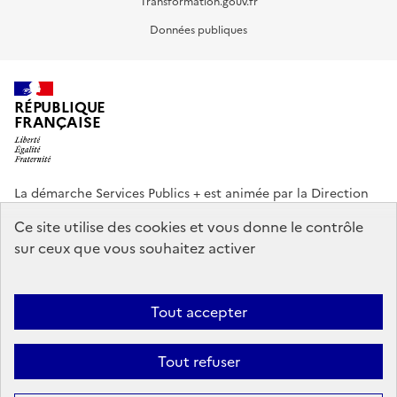
Transformation.gouv.fr
Données publiques
RÉPUBLIQUE
FRANÇAISE
La démarche Services Publics + est animée par la Direction
interministérielle de la Transformation publique (DITP).
Ce site utilise des cookies et vous donne le contrôle
sur ceux que vous souhaitez activer
info.gouv.fr
service-public.gouv.fr
legifrance.gouv.fr
data.gouv.fr
Tout accepter
Footer
Plan du site
Accessibilité partiellement conforme
Mentions légales
menu
Tout refuser
Données personnelles
Gestion des cookies