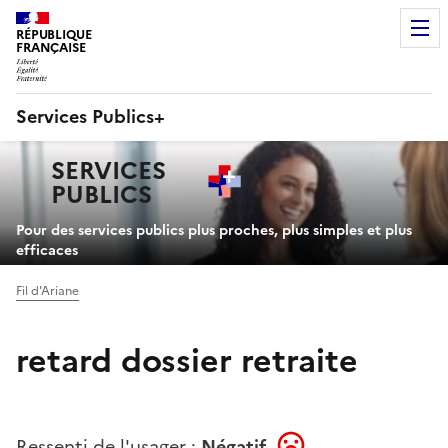
RÉPUBLIQUE
FRANÇAISE
Services Publics+
Navigation
SERVICES
principale
PUBLICS
+
Pour des services publics plus proches, plus simples et plus
efficaces
Fil d'Ariane
retard dossier retraite
Ressenti de l'usager :
Négatif