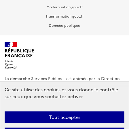
Modernisation.gouv.fr
Transformation.gouv.fr
Données publiques
RÉPUBLIQUE
FRANÇAISE
La démarche Services Publics + est animée par la Direction
interministérielle de la Transformation publique (DITP).
Ce site utilise des cookies et vous donne le contrôle
sur ceux que vous souhaitez activer
info.gouv.fr
service-public.gouv.fr
legifrance.gouv.fr
data.gouv.fr
Tout accepter
Footer
Plan du site
Accessibilité partiellement conforme
Mentions légales