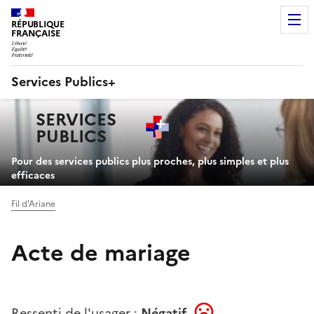
RÉPUBLIQUE
FRANÇAISE
Services Publics+
Navigation
SERVICES
principale
PUBLICS
+
Pour des services publics plus proches, plus simples et plus
efficaces
Fil d'Ariane
Acte de mariage
Ressenti de l'usager :
Négatif