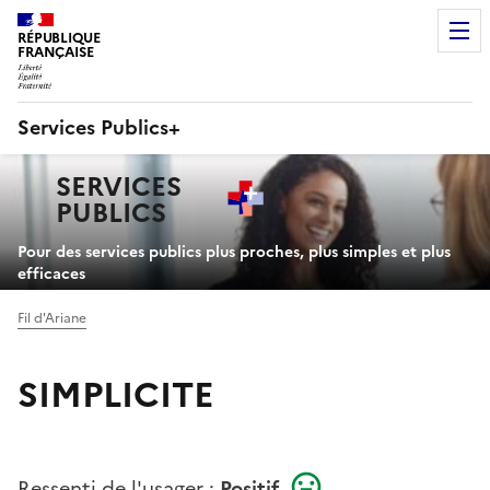
RÉPUBLIQUE
FRANÇAISE
Services Publics+
Navigation
SERVICES
principale
PUBLICS
+
Pour des services publics plus proches, plus simples et plus
efficaces
Fil d'Ariane
SIMPLICITE
Ressenti de l'usager :
Positif