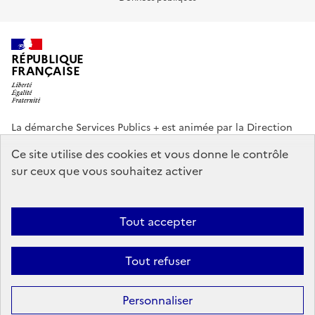
RÉPUBLIQUE
FRANÇAISE
La démarche Services Publics + est animée par la Direction
interministérielle de la Transformation publique (DITP).
Ce site utilise des cookies et vous donne le contrôle
sur ceux que vous souhaitez activer
info.gouv.fr
service-public.gouv.fr
legifrance.gouv.fr
data.gouv.fr
Tout accepter
Footer
Plan du site
Accessibilité partiellement conforme
Mentions légales
menu
Tout refuser
Données personnelles
Gestion des cookies
Personnaliser
Sauf mention contraire, tous les textes de ce site sont sous
licence