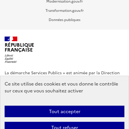
Modernisation.gouv.fr
Transformation.gouv.fr
Données publiques
RÉPUBLIQUE
FRANÇAISE
La démarche Services Publics + est animée par la Direction
interministérielle de la Transformation publique (DITP).
Ce site utilise des cookies et vous donne le contrôle
sur ceux que vous souhaitez activer
info.gouv.fr
service-public.gouv.fr
legifrance.gouv.fr
data.gouv.fr
Tout accepter
Footer
Plan du site
Accessibilité partiellement conforme
Mentions légales
Tout refuser