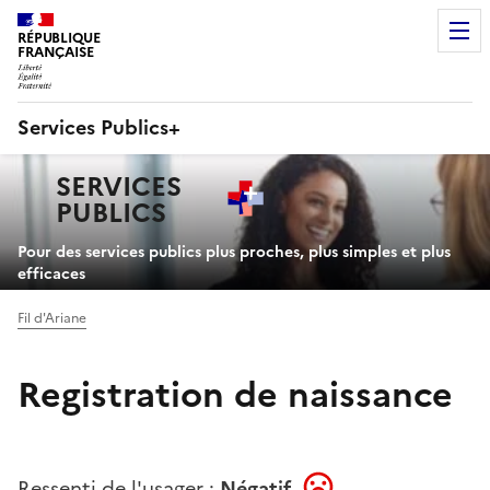
RÉPUBLIQUE
FRANÇAISE
Services Publics+
Navigation
SERVICES
principale
PUBLICS
+
Pour des services publics plus proches, plus simples et plus
efficaces
Fil d'Ariane
Registration de naissance
Ressenti de l'usager :
Négatif