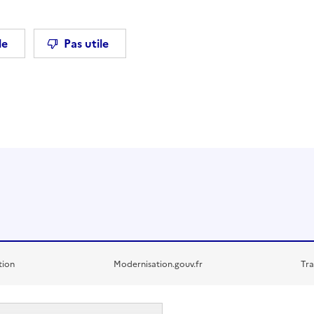
le
Pas utile
tion
Modernisation.gouv.fr
Tra