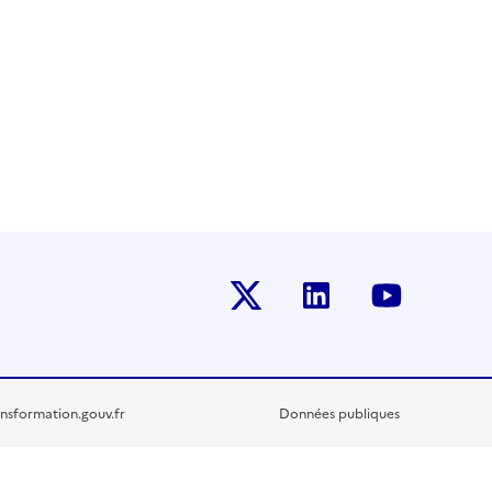
Twitter-x
Linkedin
Youtub
nsformation.gouv.fr
Données publiques