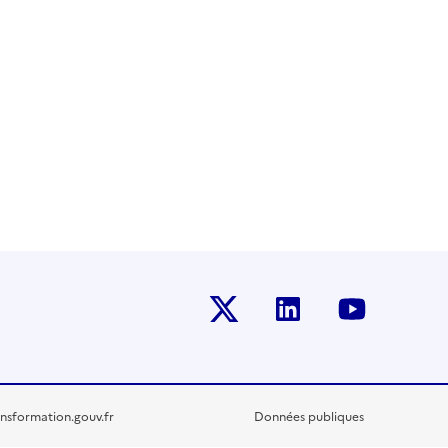
Twitter-x
Linkedin
Youtub
nsformation.gouv.fr
Données publiques