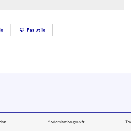
le
Pas utile
tion
Modernisation.gouv.fr
Tra