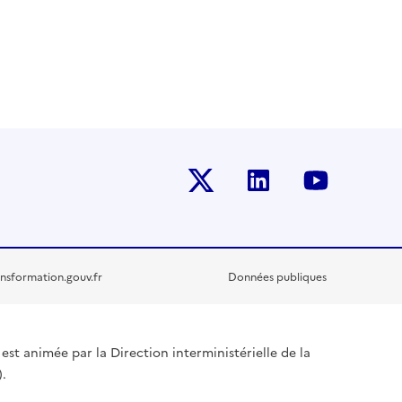
Twitter-x
Linkedin
Youtub
nsformation.gouv.fr
Données publiques
est animée par la Direction interministérielle de la
.