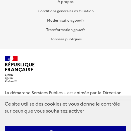
A propos
Conditions générales d’utilisation
Modernisation.gouv.fr
Transformation.gouv.fr
Données publiques
RÉPUBLIQUE
FRANÇAISE
La démarche Services Publics + est animée par la Direction
interministérielle de la Transformation publique (DITP).
Ce site utilise des cookies et vous donne le contrôle
sur ceux que vous souhaitez activer
info.gouv.fr
service-public.gouv.fr
legifrance.gouv.fr
data.gouv.fr