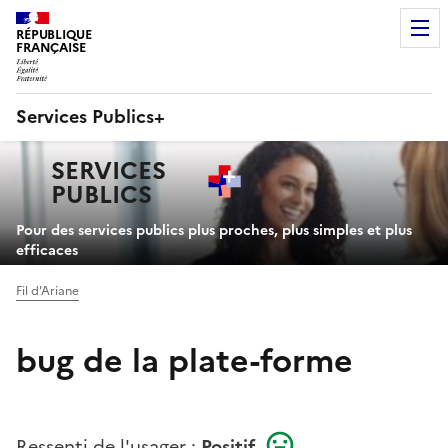
RÉPUBLIQUE
FRANÇAISE
Services Publics+
Navigation
SERVICES
principale
PUBLICS
+
Pour des services publics plus proches, plus simples et plus
efficaces
Fil d'Ariane
bug de la plate-forme
Ressenti de l'usager :
Positif