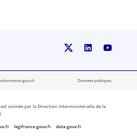
Twitter-x
Linkedin
Youtub
nsformation.gouv.fr
Données publiques
est animée par la Direction interministérielle de la
.
uv.fr
legifrance.gouv.fr
data.gouv.fr