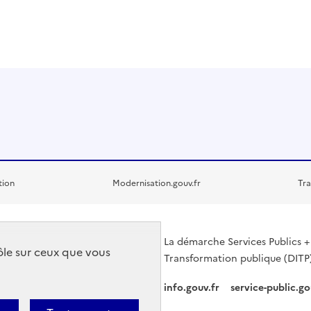
tion
Modernisation.gouv.fr
Tra
La démarche Services Publics + 
rôle sur ceux que vous
Transformation publique (DITP)
info.gouv.fr
service-public.go