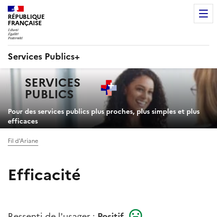
RÉPUBLIQUE
FRANÇAISE
Services Publics+
Navigation
SERVICES
principale
PUBLICS
+
Pour des services publics plus proches, plus simples et plus
efficaces
Fil d'Ariane
Efficacité
Ressenti de l'usager :
Positif