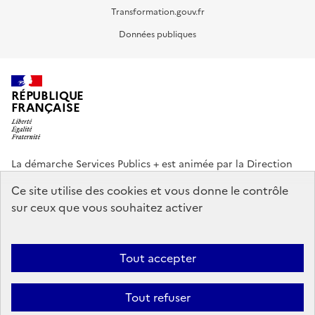
Transformation.gouv.fr
Données publiques
RÉPUBLIQUE
FRANÇAISE
La démarche Services Publics + est animée par la Direction
interministérielle de la Transformation publique (DITP).
Ce site utilise des cookies et vous donne le contrôle
sur ceux que vous souhaitez activer
info.gouv.fr
service-public.gouv.fr
legifrance.gouv.fr
data.gouv.fr
Tout accepter
Footer
Plan du site
Accessibilité partiellement conforme
Mentions légales
menu
Tout refuser
Données personnelles
Gestion des cookies