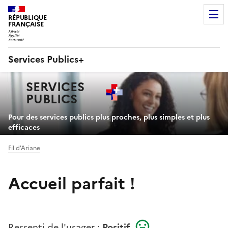
RÉPUBLIQUE
FRANÇAISE
Services Publics+
Navigation
SERVICES
principale
PUBLICS
+
Pour des services publics plus proches, plus simples et plus
efficaces
Fil d'Ariane
Accueil parfait !
Ressenti de l'usager :
Positif