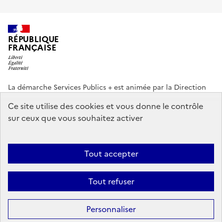
RÉPUBLIQUE
FRANÇAISE
La démarche Services Publics + est animée par la Direction
interministérielle de la Transformation publique (DITP).
Ce site utilise des cookies et vous donne le contrôle
sur ceux que vous souhaitez activer
info.gouv.fr
service-public.gouv.fr
legifrance.gouv.fr
data.gouv.fr
Tout accepter
Footer
Plan du site
Accessibilité partiellement conforme
Mentions légales
menu
Tout refuser
Données personnelles
Gestion des cookies
Personnaliser
Sauf mention contraire, tous les textes de ce site sont sous
licence
etalab-2.0