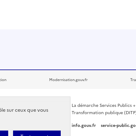
tion
Modernisation.gouv.fr
Tra
La démarche Services Publics + 
rôle sur ceux que vous
Transformation publique (DITP)
info.gouv.fr
service-public.go