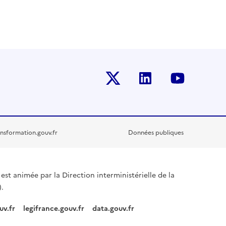
Twitter-x
Linkedin
Youtub
nsformation.gouv.fr
Données publiques
est animée par la Direction interministérielle de la
.
uv.fr
legifrance.gouv.fr
data.gouv.fr